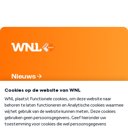
Nieuws
Programma's
Over WNL
Nieuwsbrief
Word Lid