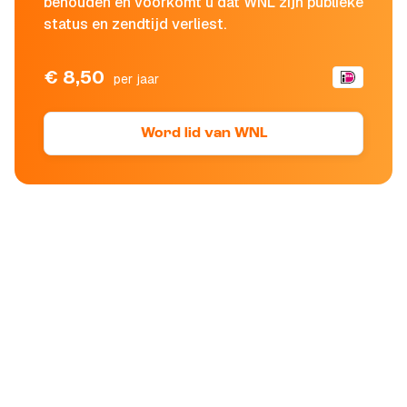
behouden en voorkomt u dat WNL zijn publieke
status en zendtijd verliest.
€ 8,50
per jaar
Word lid van WNL