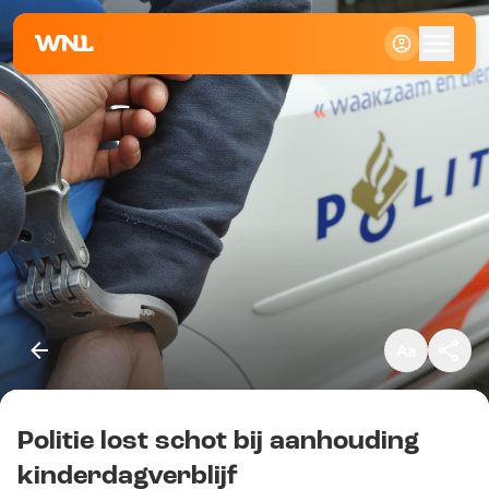
Klein
Standaard
Groot
Politie lost schot bij aanhouding
Kopieer link
kinderdagverblijf