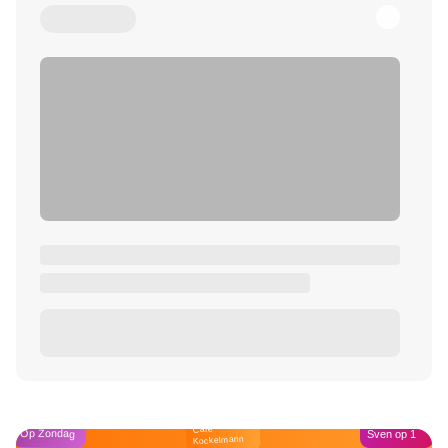
Café
Op Zondag
Sven op 1
Kockelmann