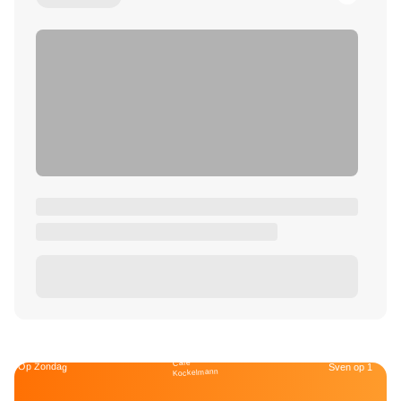
Café
Op Zondag
Sven op 1
Kockelmann