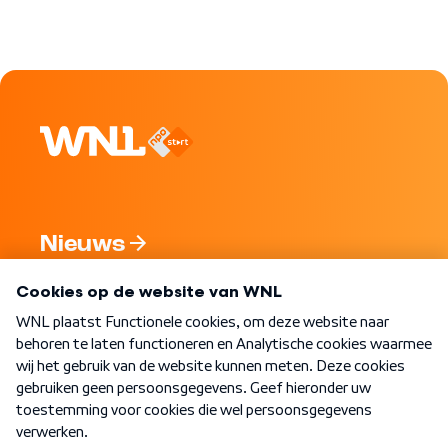
Nieuws
Programma's
Over WNL
Nieuwsbrief
Word Lid