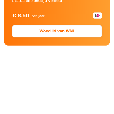
status en zendtijd verliest.
€ 8,50
per jaar
Word lid van WNL