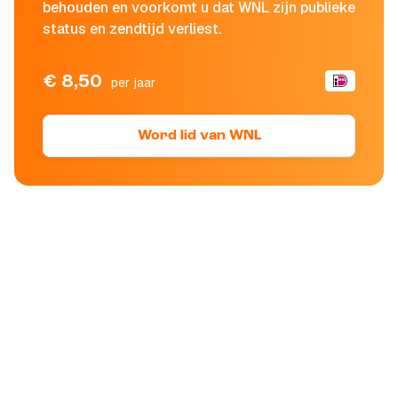
behouden en voorkomt u dat WNL zijn publieke
status en zendtijd verliest.
€ 8,50
per jaar
Word lid van WNL