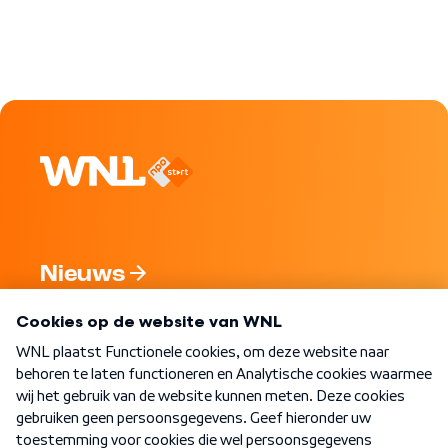
Nieuws
Programma's
Over WNL
Nieuwsbrief
Word Lid