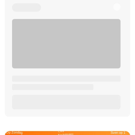
Café
Op Zondag
Sven op 1
Kockelmann