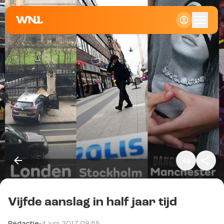
Klein
Standaard
Groot
Vijfde aanslag in half jaar tijd
Kopieer link
Redactie
•
4 juni 2017 08:55