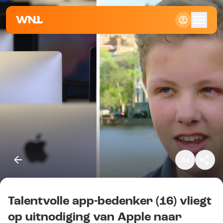
Klein
Standaard
Groot
Talentvolle app-bedenker (16) vliegt
Kopieer link
op uitnodiging van Apple naar