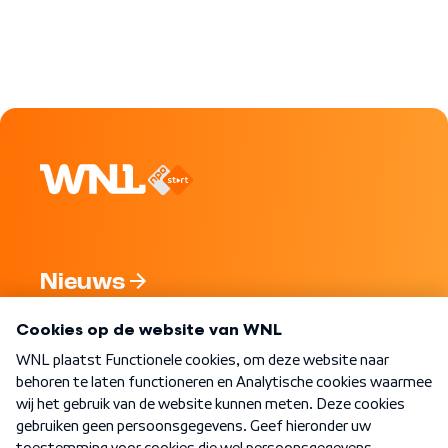
Nieuws
Programma's
Over WNL
Nieuwsbrief
Word Lid