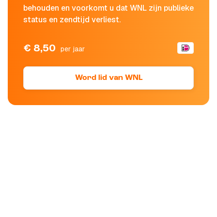
behouden en voorkomt u dat WNL zijn publieke
status en zendtijd verliest.
€ 8,50
per jaar
Word lid van WNL