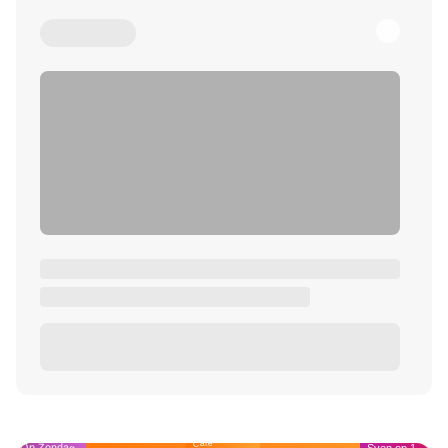
Café
Op Zondag