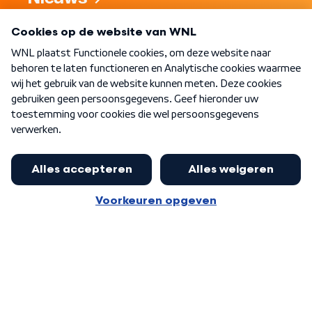
Programma's
Over WNL
Nieuwsbrief
Word Lid
Meer WNL voor jou
Eerste Kamer akkoord met begroting
van minister Sjoerdsma
Algemene voorwaarden
Cookie-instellingen
Privacy statement