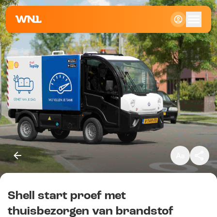
Klein
Standaard
Groot
Shell start proef met
Kopieer link
thuisbezorgen van brandstof