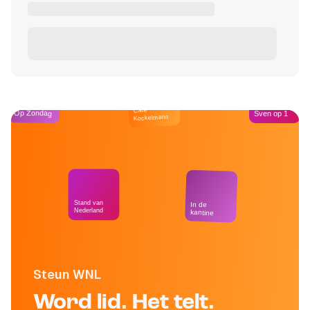
Café
Op Zondag
Sven op 1
Kockelmann
Stand van
In de
Nederland
kantine
Steun WNL
Word lid. Het telt.