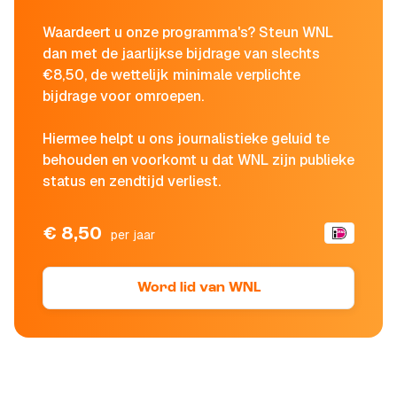
Waardeert u onze programma's? Steun WNL
dan met de jaarlijkse bijdrage van slechts
€8,50, de wettelijk minimale verplichte
bijdrage voor omroepen.
Hiermee helpt u ons journalistieke geluid te
behouden en voorkomt u dat WNL zijn publieke
status en zendtijd verliest.
€ 8,50
per jaar
Word lid van WNL