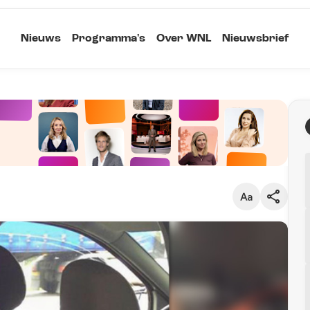
Nieuws
Programma's
Over WNL
Nieuwsbrief
Klein
Kopieer link
Standaard
Groot