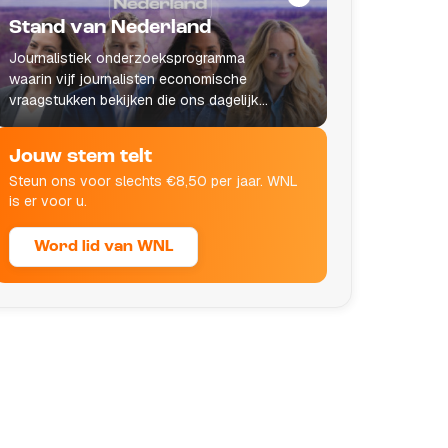
Stand van Nederland
Journalistiek onderzoeksprogramma
waarin vijf journalisten economische
vraagstukken bekijken die ons dagelijks
leven raken.
Jouw stem telt
Steun ons voor slechts €8,50 per jaar. WNL
is er voor u.
Word lid van WNL