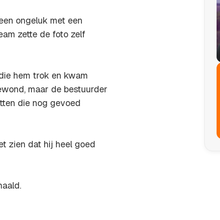
a een ongeluk met een
am zette de foto zelf
o die hem trok en kwam
gewond, maar de bestuurder
itten die nog gevoed
 zien dat hij heel goed
haald.