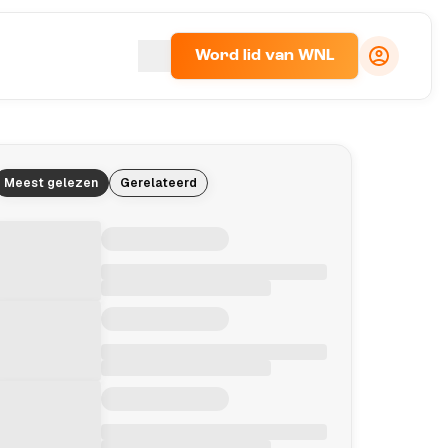
Word lid van WNL
Meest gelezen
Gerelateerd