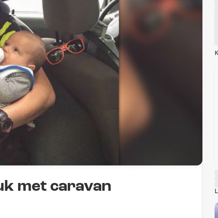
K
uk met caravan
L