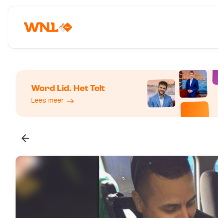
Word Lid. Het Telt
Lees meer