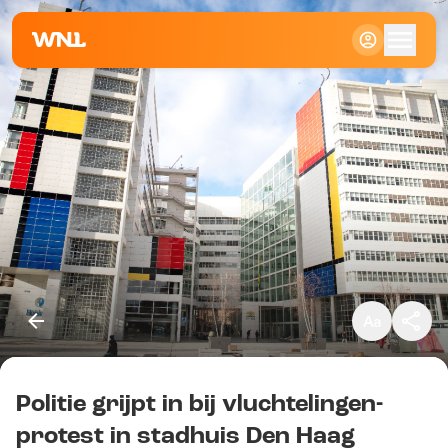
Klein
Standaard
Groot
Politie grijpt in bij vluchtelingen-
Kopieer link
protest in stadhuis Den Haag