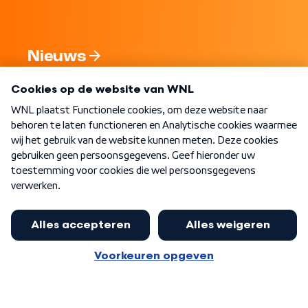
Nieuws
Programma's
Over WNL
Nieuwsbrief
Word Lid
Meer WNL voor jou