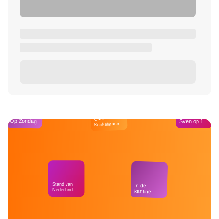
Café
Op Zondag
Sven op 1
Kockelmann
Stand van
In de
Nederland
kantine