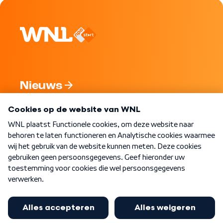
Nieuws
Programma's
Over WNL
Nieuwsbrief
Word Lid