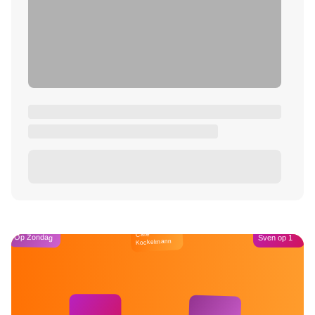
Café
Op Zondag
Sven op 1
Kockelmann