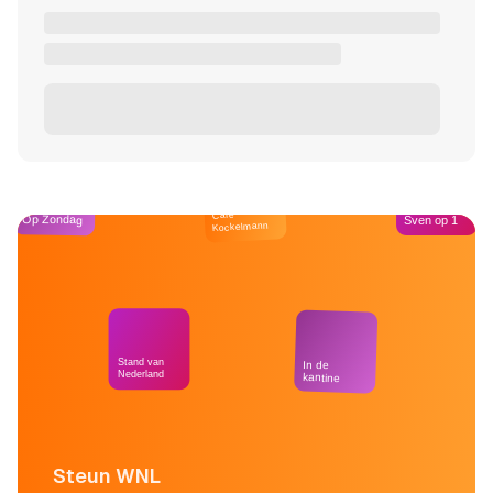
Café
Op Zondag
Sven op 1
Kockelmann
Stand van
In de
Nederland
kantine
Steun WNL