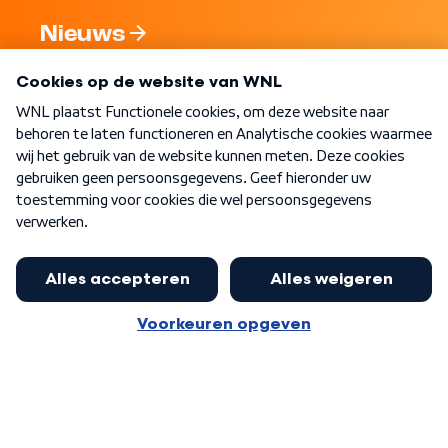
Nieuws
Programma's
Over WNL
Nieuwsbrief
Word Lid
Meer WNL voor jou
Eerste Kamer akkoord met begroting
van minister Sjoerdsma
Algemene voorwaarden
Cookie-instellingen