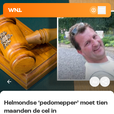
Klein
Standaard
Groot
Helmondse ‘pedomepper’ moet tien
Kopieer link
maanden de cel in