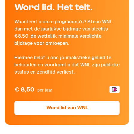
Word lid. Het telt.
Waardeert u onze programma's? Steun WNL
dan met de jaarlijkse bijdrage van slechts
€8,50, de wettelijk minimale verplichte
bijdrage voor omroepen.
Hiermee helpt u ons journalistieke geluid te
behouden en voorkomt u dat WNL zijn publieke
status en zendtijd verliest.
€ 8,50
per jaar
Word lid van WNL