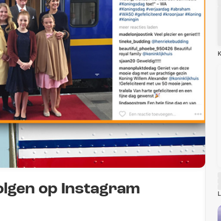
K
olgen op Instagram
L