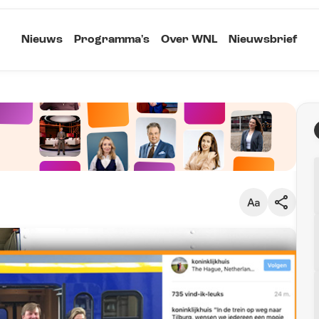
Nieuws
Programma's
Over WNL
Nieuwsbrief
Klein
Kopieer link
Standaard
Groot