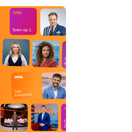
Sven op 1
In de
Kantine
Café
Kockelmann
Op
Zondag