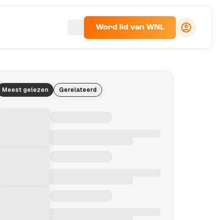
Word lid van WNL
Meest gelezen
Gerelateerd