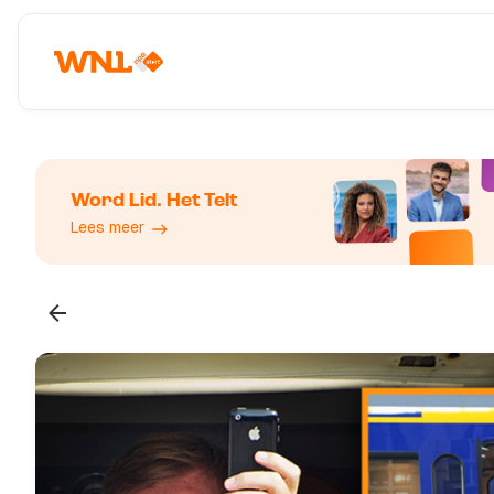
Word Lid. Het Telt
Lees meer