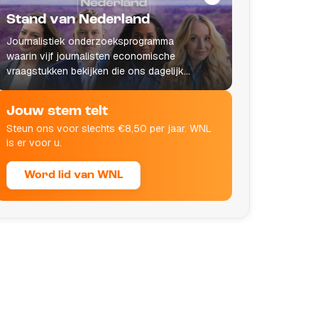
Stand van Nederland
Journalistiek onderzoeksprogramma
waarin vijf journalisten economische
vraagstukken bekijken die ons dagelijks
leven raken.
Jouw stem telt
Steun ons voor slechts €8,50 per jaar. WNL
is er voor u.
Word lid van WNL