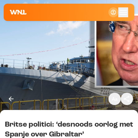
Klein
Standaard
Groot
Britse politici: ‘desnoods oorlog met
Kopieer link
Spanje over Gibraltar’