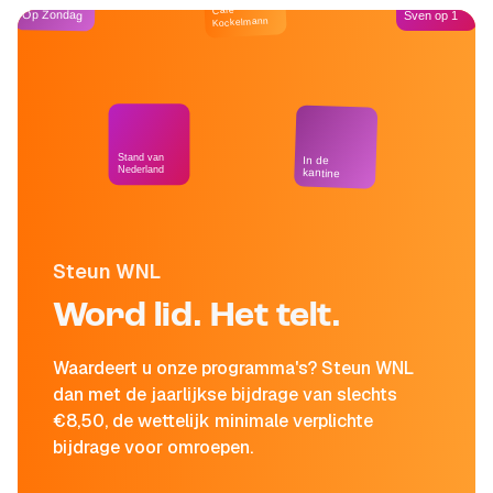
Café
Op Zondag
Sven op 1
Kockelmann
Stand van
In de
Nederland
kantine
Steun WNL
Word lid. Het telt.
Waardeert u onze programma's? Steun WNL
dan met de jaarlijkse bijdrage van slechts
€8,50, de wettelijk minimale verplichte
bijdrage voor omroepen.