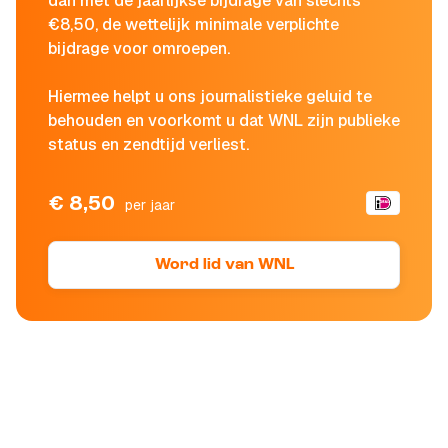
dan met de jaarlijkse bijdrage van slechts
€8,50, de wettelijk minimale verplichte
bijdrage voor omroepen.
Hiermee helpt u ons journalistieke geluid te
behouden en voorkomt u dat WNL zijn publieke
status en zendtijd verliest.
€ 8,50
per jaar
Word lid van WNL