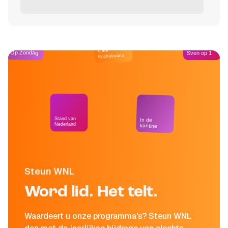
Café
Op Zondag
Sven op 1
Kockelmann
Stand van
In de
Nederland
kantine
Steun WNL
Word lid. Het telt.
Waardeert u onze programma's? Steun WNL