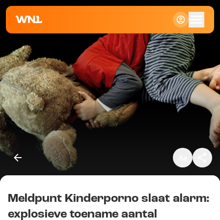
Klein
Standaard
Groot
Meldpunt Kinderporno slaat alarm:
Kopieer link
explosieve toename aantal