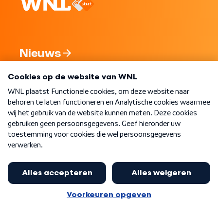
Nieuws
Programma's
Over WNL
Nieuwsbrief
Word Lid