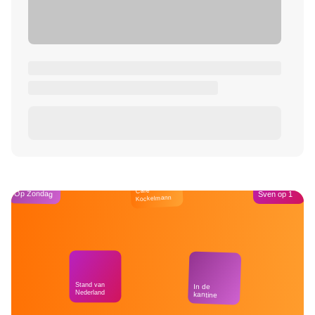
Café
Op Zondag
Sven op 1
Kockelmann
Stand van
In de
Nederland
kantine