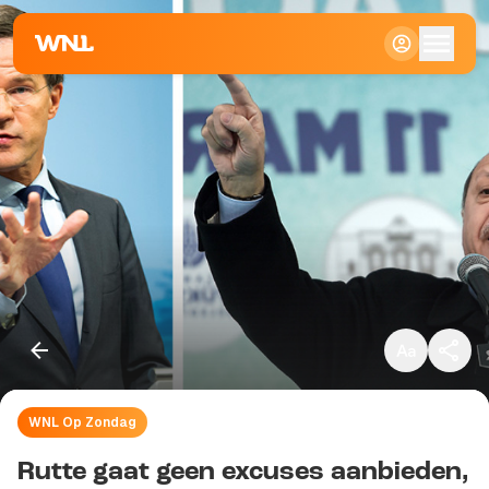
Klein
Standaard
Groot
WNL Op Zondag
Kopieer link
Rutte gaat geen excuses aanbieden,