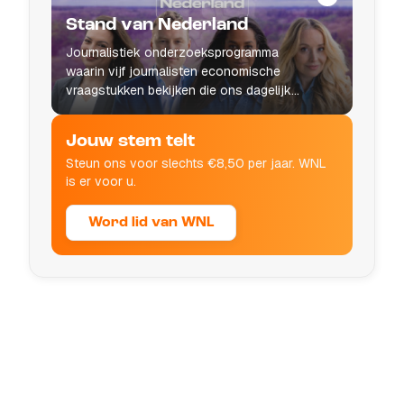
Stand van Nederland
Journalistiek onderzoeksprogramma
waarin vijf journalisten economische
vraagstukken bekijken die ons dagelijks
leven raken.
Jouw stem telt
Steun ons voor slechts €8,50 per jaar. WNL
is er voor u.
Word lid van WNL