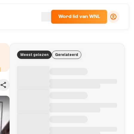
Word lid van WNL
Meest gelezen
Gerelateerd