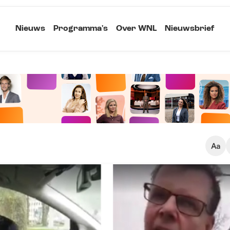
Nieuws
Programma's
Over WNL
Nieuwsbrief
Klein
Kopieer link
Standaard
Groot