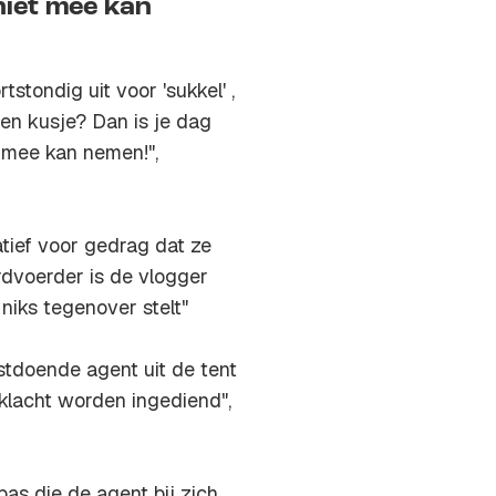
niet mee kan
stondig uit voor 'sukkel' ,
en kusje? Dan is je dag
 mee kan nemen!",
ratief voor gedrag dat ze
dvoerder is de vlogger
niks tegenover stelt"
nstdoende agent uit de tent
 klacht worden ingediend",
as die de agent bij zich