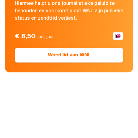
Hiermee helpt u ons journalistieke geluid te
behouden en voorkomt u dat WNL zijn publieke
status en zendtijd verliest.
€ 8,50
per jaar
Word lid van WNL