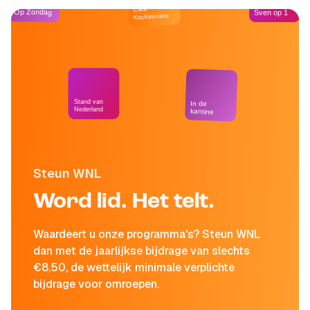
Café
Op Zondag
Sven op 1
Kockelmann
Stand van
In de
Nederland
kantine
Steun WNL
Word lid. Het telt.
Waardeert u onze programma's? Steun WNL
dan met de jaarlijkse bijdrage van slechts
€8,50, de wettelijk minimale verplichte
bijdrage voor omroepen.