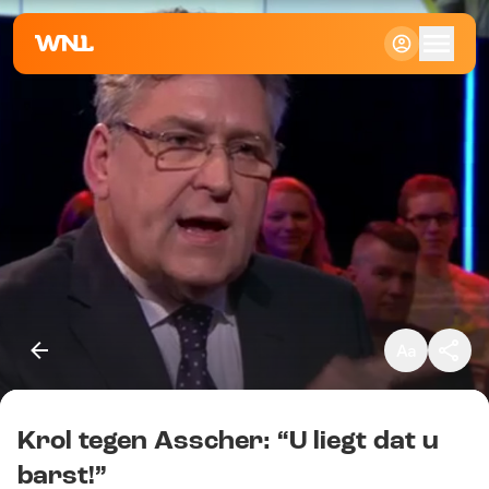
Klein
Standaard
Groot
Krol tegen Asscher: “U liegt dat u
Kopieer link
barst!”