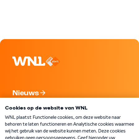
Nieuws
Programma's
Over WNL
Nieuwsbrief
Word Lid