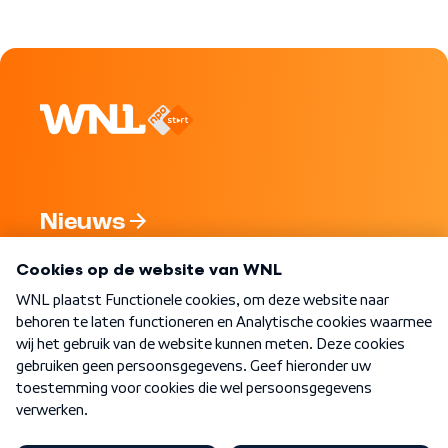
Nieuws
Programma's
Over WNL
Nieuwsbrief
Word Lid