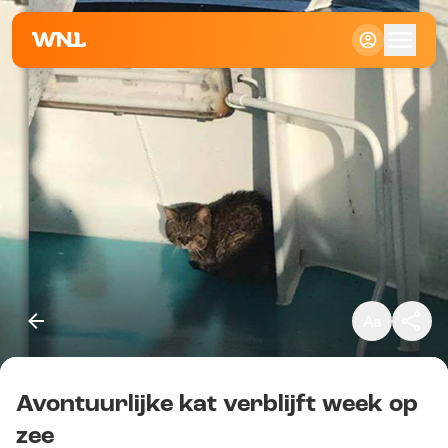
Klein
Standaard
Groot
Avontuurlijke kat verblijft week op
Kopieer link
zee