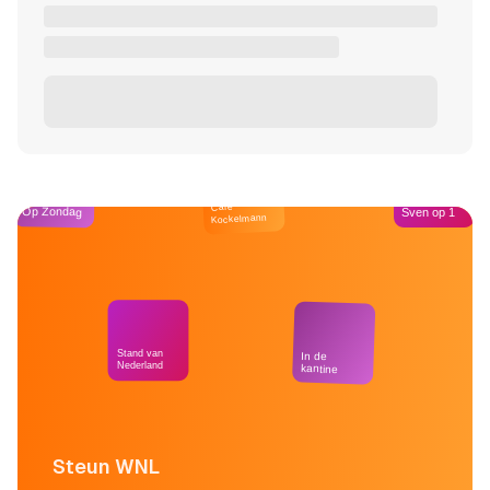
Café
Op Zondag
Sven op 1
Kockelmann
Stand van
In de
Nederland
kantine
Steun WNL