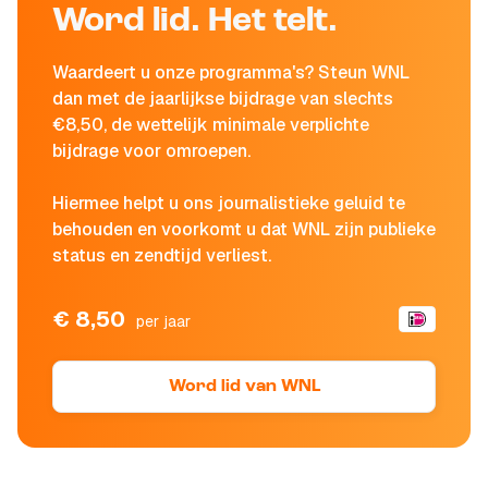
Word lid. Het telt.
Waardeert u onze programma's? Steun WNL
dan met de jaarlijkse bijdrage van slechts
€8,50, de wettelijk minimale verplichte
bijdrage voor omroepen.
Hiermee helpt u ons journalistieke geluid te
behouden en voorkomt u dat WNL zijn publieke
status en zendtijd verliest.
€ 8,50
per jaar
Word lid van WNL