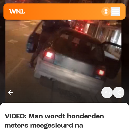
Klein
Standaard
Groot
VIDEO: Man wordt honderden
Kopieer link
meters meegesleurd na