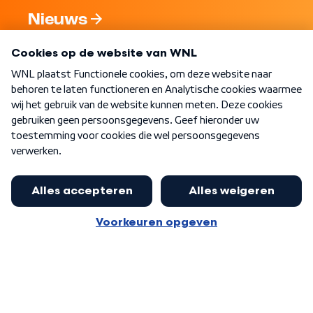
Nieuws
Programma's
Over WNL
Nieuwsbrief
Word Lid
Meer WNL voor jou
Eerste Kamer akkoord met begroting
van minister Sjoerdsma
Algemene voorwaarden
Cookie-instellingen
Privacy statement