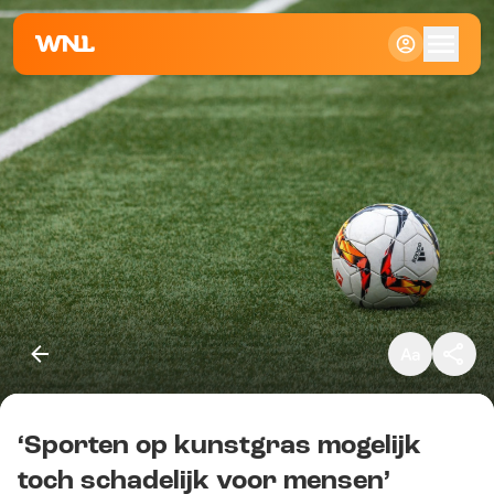
Klein
Standaard
Groot
‘Sporten op kunstgras mogelijk
Kopieer link
toch schadelijk voor mensen’