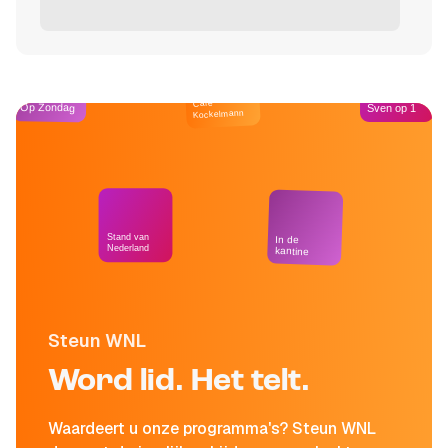
Café
Op Zondag
Sven op 1
Kockelmann
Stand van
In de
Nederland
kantine
Steun WNL
Word lid. Het telt.
Waardeert u onze programma's? Steun WNL