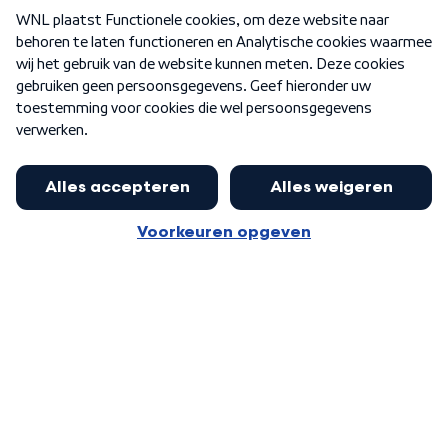
Over WNL
Nieuwsbrief
Word Lid
Meer WNL voor jou
Huishoudens met thuisbatterij,
slimme laadpaal of warmtepomp
Algemene voorwaarden
Cookie-instellingen
kunnen geld gaan verdienen: 'Kan
Privacy statement
op jaarbasis 500 euro opleveren'