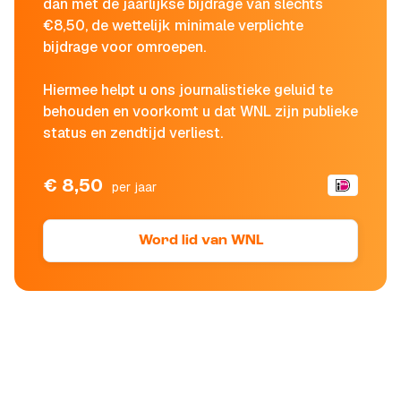
dan met de jaarlijkse bijdrage van slechts
€8,50, de wettelijk minimale verplichte
bijdrage voor omroepen.
Hiermee helpt u ons journalistieke geluid te
behouden en voorkomt u dat WNL zijn publieke
status en zendtijd verliest.
€ 8,50
per jaar
Word lid van WNL