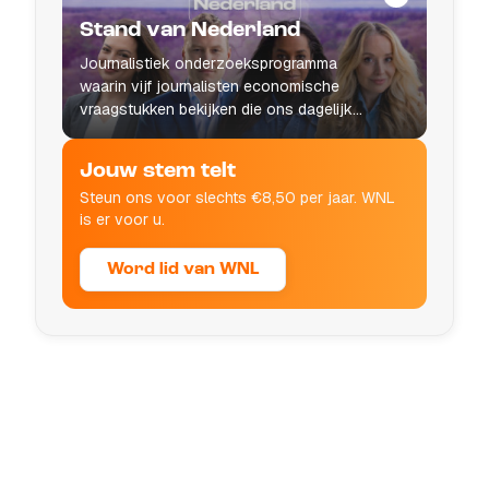
Stand van Nederland
Journalistiek onderzoeksprogramma
waarin vijf journalisten economische
vraagstukken bekijken die ons dagelijks
leven raken.
Jouw stem telt
Steun ons voor slechts €8,50 per jaar. WNL
is er voor u.
Word lid van WNL