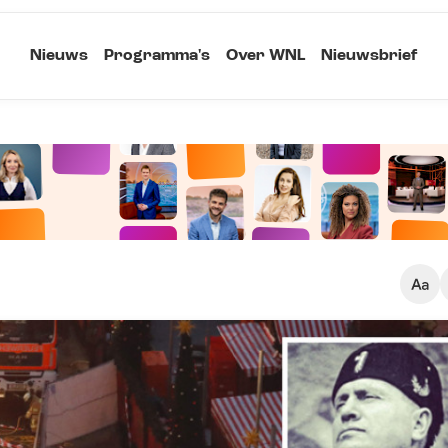
Nieuws
Programma's
Over WNL
Nieuwsbrief
Klein
Kopieer link
Standaard
Groot