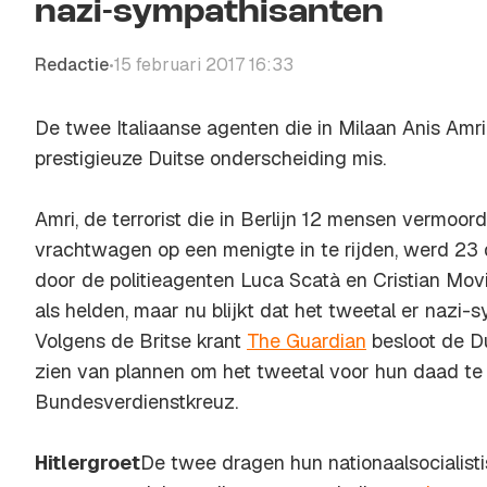
nazi-sympathisanten
Redactie
15 februari 2017 16:33
•
De twee Italiaanse agenten die in Milaan Anis Amr
prestigieuze Duitse onderscheiding mis.
Amri, de terrorist die in Berlijn 12 mensen vermoo
vrachtwagen op een menigte in te rijden, werd 
door de politieagenten Luca Scatà en Cristian Movi
als helden, maar nu blijkt dat het tweetal er nazi
Volgens de Britse krant
The Guardian
besloot de Du
zien van plannen om het tweetal voor hun daad te
Bundesverdienstkreuz.
Hitlergroet
De twee dragen hun nationaalsocialist