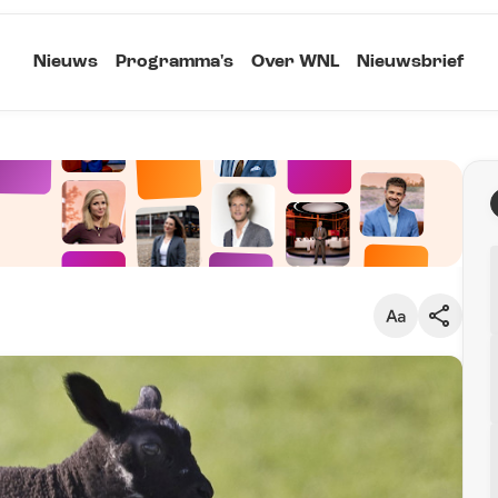
Nieuws
Programma's
Over WNL
Nieuwsbrief
Klein
Kopieer link
Standaard
Groot