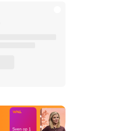
het Misdaad-
bureau
Sven op 1