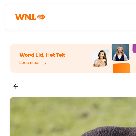
Word Lid. Het Telt
Lees meer