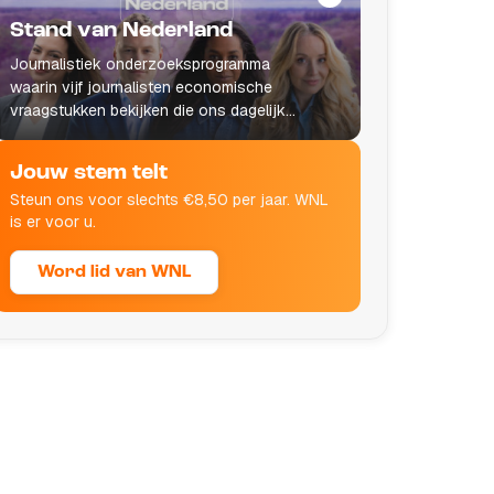
Stand van Nederland
Journalistiek onderzoeksprogramma
waarin vijf journalisten economische
vraagstukken bekijken die ons dagelijks
leven raken.
Jouw stem telt
Steun ons voor slechts €8,50 per jaar. WNL
is er voor u.
Word lid van WNL