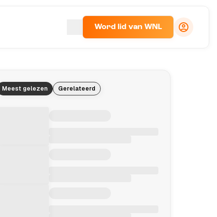
Word lid van WNL
Meest gelezen
Gerelateerd