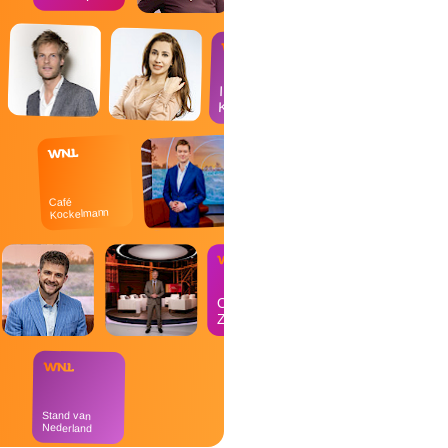
In de
Kantine
Café
Kockelmann
Op
Zondag
Stand van
Nederland