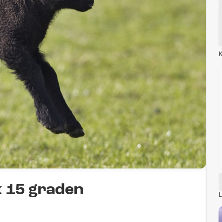
K
k 15 graden
L