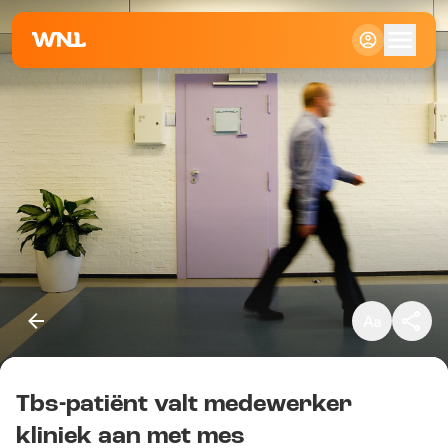
Klein
Standaard
Groot
Tbs-patiënt valt medewerker
Kopieer link
kliniek aan met mes