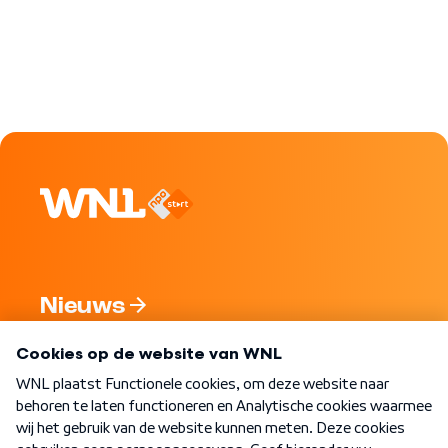
Nieuws
Programma's
Over WNL
Nieuwsbrief
Word Lid