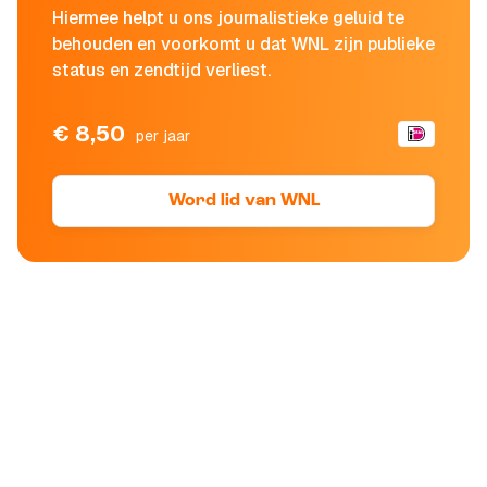
Hiermee helpt u ons journalistieke geluid te
behouden en voorkomt u dat WNL zijn publieke
status en zendtijd verliest.
€ 8,50
per jaar
Word lid van WNL