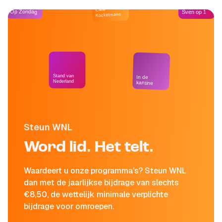
Café
Op Zondag
Sven op 1
Kockelmann
Stand van
In de
Nederland
kantine
Steun WNL
Word lid. Het telt.
Waardeert u onze programma's? Steun WNL
dan met de jaarlijkse bijdrage van slechts
€8,50, de wettelijk minimale verplichte
bijdrage voor omroepen.