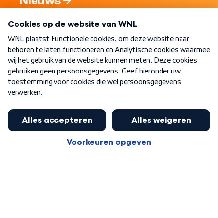
Nieuws
Programma's
Over WNL
Nieuwsbrief
Word Lid
Meer WNL voor jou
Eerste Kamer akkoord met begroting
van minister Sjoerdsma
Algemene voorwaarden
Cookie-instellingen
Privacy statement