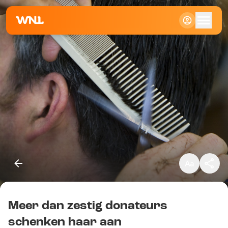
Klein
Standaard
Groot
Meer dan zestig donateurs
Kopieer link
schenken haar aan