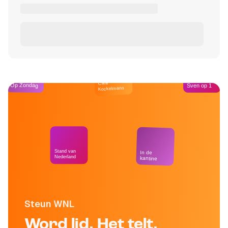
Café
Op Zondag
Sven op 1
Kockelmann
Stand van
In de
Nederland
kantine
Steun WNL
Word lid. Het telt.