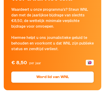
Waardeert u onze programma's? Steun WNL
dan met de jaarlijkse bijdrage van slechts
€8,50, de wettelijk minimale verplichte
bijdrage voor omroepen.
Hiermee helpt u ons journalistieke geluid te
behouden en voorkomt u dat WNL zijn publieke
status en zendtijd verliest.
€ 8,50
per jaar
Word lid van WNL