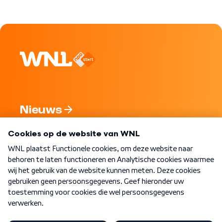
Nieuws
Programma's
Over WNL
Nieuwsbrief
Word Lid