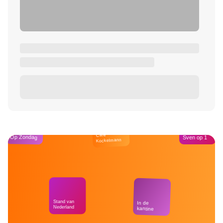
Café
Op Zondag
Sven op 1
Kockelmann
Stand van
In de
Nederland
kantine