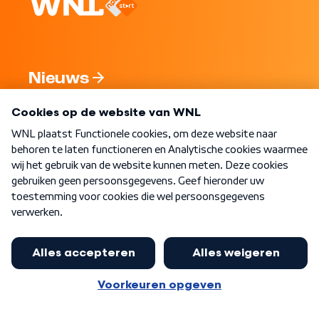
Nieuws
Programma's
Over WNL
Nieuwsbrief
Word Lid