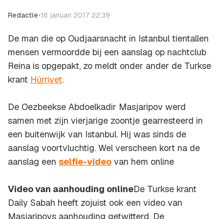
Redactie
•
16 januari 2017 22:39
De man die op Oudjaarsnacht in Istanbul tientallen
mensen vermoordde bij een aanslag op nachtclub
Reina is opgepakt, zo meldt onder ander de Turkse
krant
Hürriyet
.
De Oezbeekse Abdoelkadir Masjaripov werd
samen met zijn vierjarige zoontje gearresteerd in
een buitenwijk van Istanbul. Hij was sinds de
aanslag voortvluchtig. Wel verscheen kort na de
aanslag een
selfie-video
van hem online
Video van aanhouding online
De Turkse krant
Daily Sabah heeft zojuist ook een video van
Masjaripovs aanhouding getwitterd. De