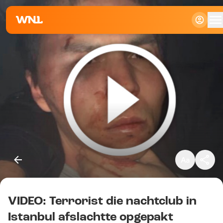
Klein
Standaard
Groot
VIDEO: Terrorist die nachtclub in
Kopieer link
Istanbul afslachtte opgepakt