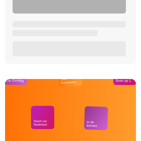
Café
Op Zondag
Sven op 1
Kockelmann
Stand van
In de
Nederland
kantine