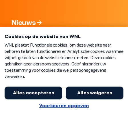
Nieuws
Programma's
Over WNL
Nieuwsbrief
Word Lid
Meer WNL voor jou