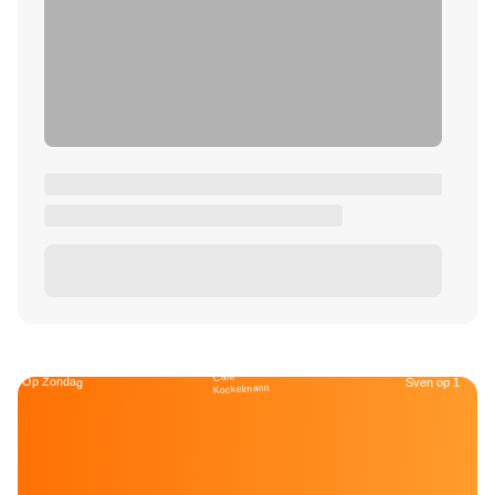
Café
Op Zondag
Sven op 1
Kockelmann