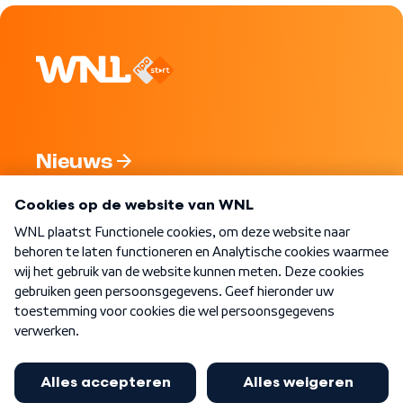
Nieuws
Programma's
Over WNL
Nieuwsbrief
Word Lid