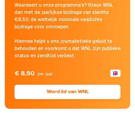
Waardeert u onze programma's? Steun WNL
dan met de jaarlijkse bijdrage van slechts
€8,50, de wettelijk minimale verplichte
bijdrage voor omroepen.
Hiermee helpt u ons journalistieke geluid te
behouden en voorkomt u dat WNL zijn publieke
status en zendtijd verliest.
€ 8,50
per jaar
Word lid van WNL