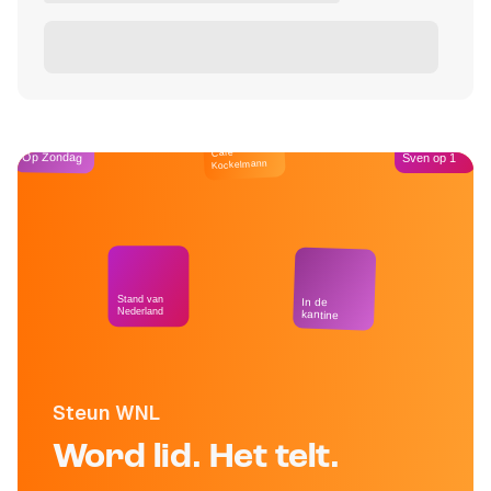
Café
Op Zondag
Sven op 1
Kockelmann
Stand van
In de
Nederland
kantine
Steun WNL
Word lid. Het telt.