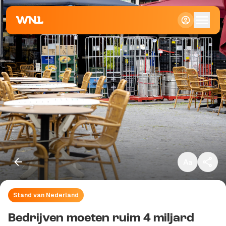
Klein
Standaard
Groot
Stand van Nederland
Kopieer link
Bedrijven moeten ruim 4 miljard