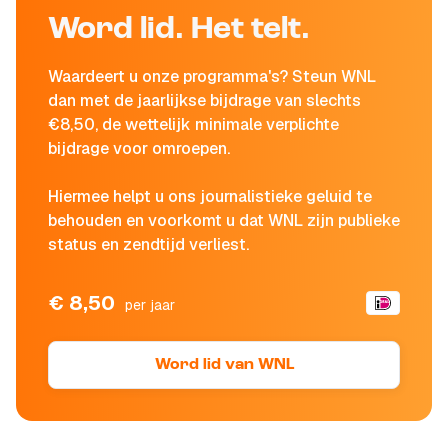
Word lid. Het telt.
Waardeert u onze programma's? Steun WNL
dan met de jaarlijkse bijdrage van slechts
€8,50, de wettelijk minimale verplichte
bijdrage voor omroepen.
Hiermee helpt u ons journalistieke geluid te
behouden en voorkomt u dat WNL zijn publieke
status en zendtijd verliest.
€ 8,50
per jaar
Word lid van WNL