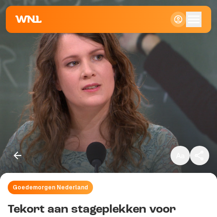
Klein
Standaard
Groot
Goedemorgen Nederland
Kopieer link
Tekort aan stageplekken voor