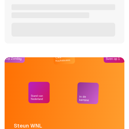
Café
Op Zondag
Sven op 1
Kockelmann
Stand van
In de
Nederland
kantine
Steun WNL