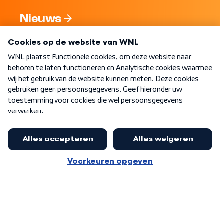
Nieuws
Programma's
Over WNL
Nieuwsbrief
Word Lid
Meer WNL voor jou
Jan Paternotte optimistisch over
stikstofdebat: 'Geen zwakker
Algemene voorwaarden
Cookie-instellingen