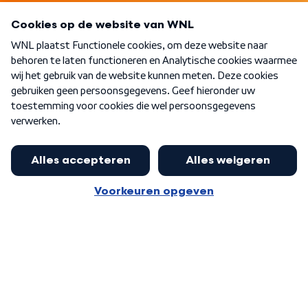
Programma's
Over WNL
Nieuwsbrief
Word Lid
Meer WNL voor jou
Jan Paternotte optimistisch over
stikstofdebat: 'Geen zwakker
Algemene voorwaarden
Cookie-instellingen
pakket, maar ideeën om het te
Privacy statement
versterken zijn welkom'