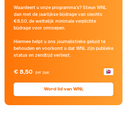
Waardeert u onze programma's? Steun WNL
dan met de jaarlijkse bijdrage van slechts
€8,50, de wettelijk minimale verplichte
bijdrage voor omroepen.
Hiermee helpt u ons journalistieke geluid te
behouden en voorkomt u dat WNL zijn publieke
status en zendtijd verliest.
€ 8,50
per jaar
Word lid van WNL