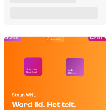
Café
Op Zondag
Sven op 1
Kockelmann
Stand van
In de
Nederland
kantine
Steun WNL
Word lid. Het telt.