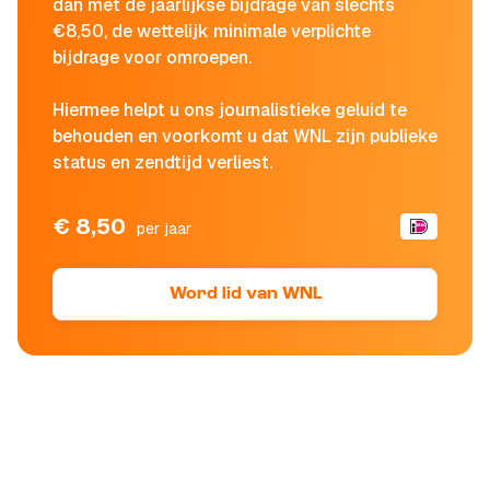
dan met de jaarlijkse bijdrage van slechts
€8,50, de wettelijk minimale verplichte
bijdrage voor omroepen.
Hiermee helpt u ons journalistieke geluid te
behouden en voorkomt u dat WNL zijn publieke
status en zendtijd verliest.
€ 8,50
per jaar
Word lid van WNL