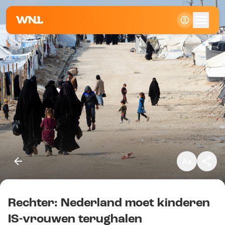
Klein
Standaard
Groot
Rechter: Nederland moet kinderen
Kopieer link
IS-vrouwen terughalen