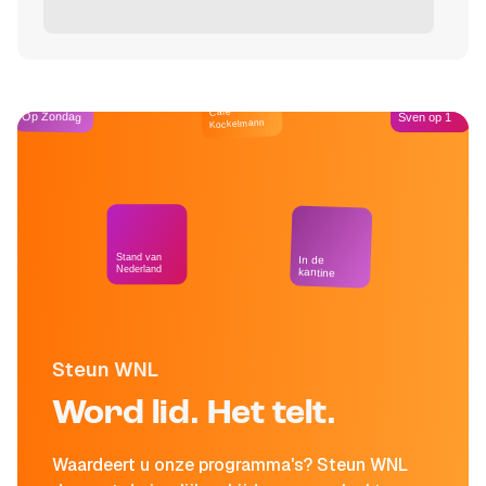
Café
Op Zondag
Sven op 1
Kockelmann
Stand van
In de
Nederland
kantine
Steun WNL
Word lid. Het telt.
Waardeert u onze programma's? Steun WNL