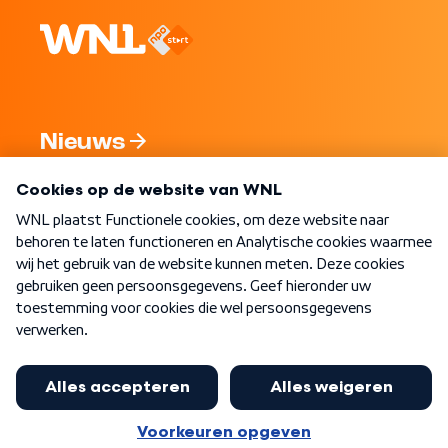
Nieuws
Programma's
Over WNL
Nieuwsbrief
Word Lid