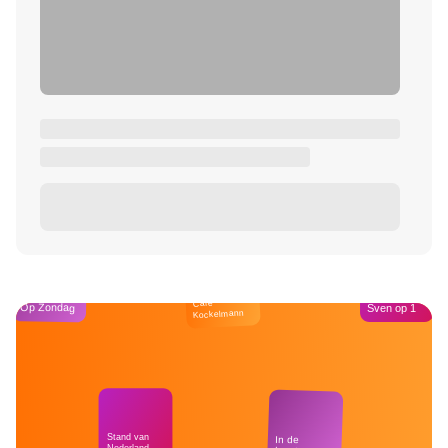
Café
Op Zondag
Sven op 1
Kockelmann
Stand van
In de