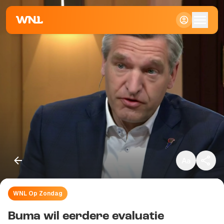
Klein
Standaard
Groot
WNL Op Zondag
Kopieer link
Buma wil eerdere evaluatie