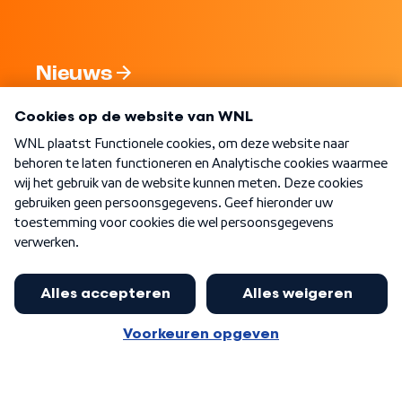
Nieuws
Programma's
Over WNL
Nieuwsbrief
Word Lid
Meer WNL voor jou