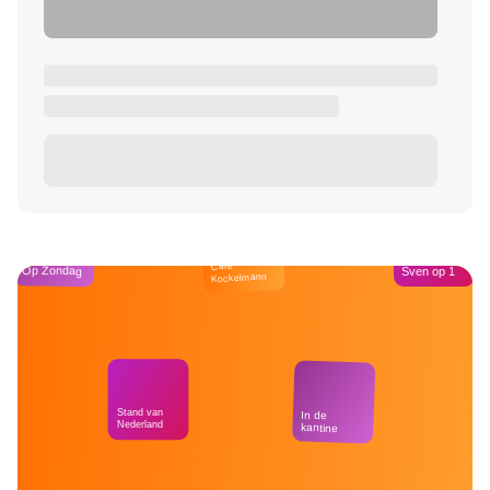
Café
Op Zondag
Sven op 1
Kockelmann
Stand van
In de
Nederland
kantine