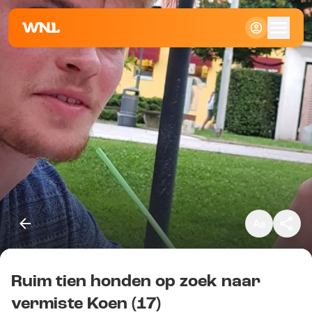
Klein
Standaard
Groot
Ruim tien honden op zoek naar
Kopieer link
vermiste Koen (17)